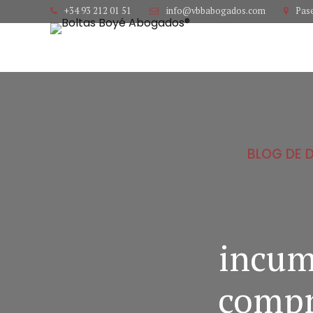
+34 93 212 01 51
info@vbbabogados.com
Pase
BLOG DE 
incum
compr