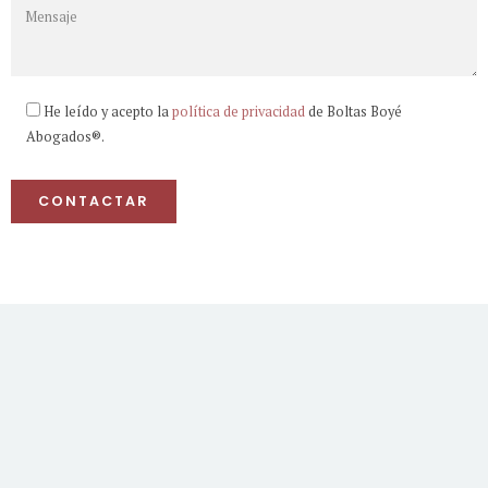
Barcelona
tt
He leído y acepto la
política de privacidad
de Boltas Boyé
t
Abogados®.
En BB Abogados, somos profesionales del derecho especializados
en materias relacionadas con la propiedad, compra, venta,
arrendamiento, hipoteca y administración de bienes inmuebles. Si
estás considerando realizar una transacción inmobiliaria o resolver
un problema relacionado con un bien inmueble, nuestros
profesionales pueden ayudarte a proteger tus intereses y garantizar
el cumpliento con todas las leyes y regulaciones correspondientes
en Barcelona.
Asesoramiento
Inmobiliario en