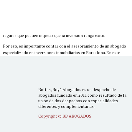
En Barcelona, una ciudad vibrante y llena de oportunidades, las
inversiones inmobiliarias pueden ser una excelente forma de obtener
beneficios a largo plazo. Sin embargo, las transacciones
inmobiliarias pueden ser complejas y pueden surgir problemas
legales que pueden impedir que la inversión tenga éxito.
Por eso, es importante contar con el asesoramiento de un abogado
especializado en inversiones inmobiliarias en Barcelona. En este
artículo, te presentamos todo lo que necesitas saber sobre este
tipo de abogados y cómo pueden ayudarte en tus inversiones.
¿Qué es un abogado de inversiones inmobiliarias?
Un abogado de inversiones inmobiliarias es un profesional del
derecho que se especializa en el asesoramiento legal en el ámbito de
Boltas, Boyé Abogados es un despacho de
las transacciones inmobiliarias. Su objetivo es proteger los intereses
abogados fundado en 2011 como resultado de la
de sus clientes y garantizar que las transacciones se lleven a cabo
unión de dos despachos con especialidades
de manera eficiente y efectiva.
diferentes y complementarias.
Los abogados de inversiones inmobiliarias tienen una amplia
Copyright © BB ABOGADOS
experiencia en una variedad de asuntos legales relacionados con la
inversión inmobiliaria. Algunas de sus áreas de especialización