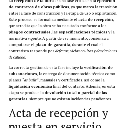
La
recepción de la obra
es una fase crítica en la
ejecución
de contratos de obras públicas
, ya que marca la transición
entre la fase de construcción y la etapa de uso o explotación.
Este proceso se formaliza mediante el
acta de recepción
,
que acredita que la obra se ha ejecutado conforme a los
pliegos contractuales
, las
especificaciones técnicas
y la
normativa vigente. A partir de ese momento, comienza a
computarse el
plazo de garantía
, durante el cual el
contratista responde por
defectos, vicios ocultos y desviaciones
de calidad
.
La correcta gestión de esta fase incluye la
verificación de
subsanaciones
, la entrega de documentación técnica como
planos
“as built”
, manuales y certificados, así como la
liquidación económica
final del contrato. Además, en esta
etapa se produce la
devolución total o parcial de las
garantías
, siempre que no existan incidencias pendientes.
Acta de recepción y
puesta en servicio