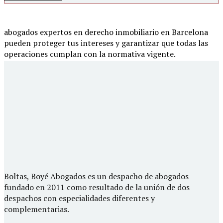
algún problema relacionado con un inmueble, nuestros
abogados expertos en derecho inmobiliario en Barcelona
pueden proteger tus intereses y garantizar que todas las
operaciones cumplan con la normativa vigente.
Asesoramiento Jurídico
Inmobiliario en Barcelona
Nuestro equipo de **abogados especializados en derecho
inmobiliario en Barcelona** ofrece asesoramiento
profesional en una amplia variedad de áreas relacionadas
con bienes inmuebles, entre ellas:
Compra y venta de propiedades:
Te acompañamos
en la negociación, redacción y revisión de contratos
Boltas, Boyé Abogados es un despacho de abogados
de compraventa, verificando títulos de propiedad y
fundado en 2011 como resultado de la unión de dos
asegurando el cumplimiento de las condiciones
despachos con especialidades diferentes y
legales de los inmuebles.
complementarias.
Arrendamientos:
Brindamos asesoría para negociar,
redactar y revisar contratos de alquiler,