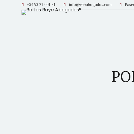
+34 93 212 01 51
info@vbbabogados.com
Paseo
PO