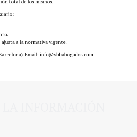
ión total de los mismos.
suario:
nto.
 ajusta a la normativa vigente.
7 (Barcelona). Email: info@vbbabogados.com
E LA INFORMACIÓN