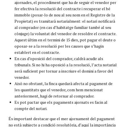
ajornades, el procediment que ha de seguir el venedor per
fer efectiva la resolució del contracte i recuperar el bé
immoble (posar-lo de nou al seu nom en el Registre de la
Propietat) es tramitarà notarialment: el notari notificarà
al comprador (en cas d’habitatge familiar també al seu
cònjuge) la voluntat del venedor de resoldre el contracte.
Aquest últim en el termini de 15 dies, pot pagar el deute o
oposar-se a la resolució per les causes que s’hagin
establert en el contracte.
En cas d’oposició del comprador, caldrà acudir als
tribunals. Si no hi ha oposició a la resolució, l’acta notarial
serà suficient per tornar a inscriure el domini a favor del
venedor.
Això no obstant, la finca quedarà afecta al pagament de
les quantitats que el venedor, com hem mencionat
anteriorment, hagi de retornar al comprador.
Es pot pactar que els pagaments ajornats es facin al
compte del notari.
És important destacar que el mer ajornament del pagament
no està subjecte a condició resolutòria, d’aquí la importància